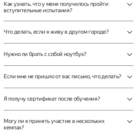
studcamp@yandex-team.ru
, мы поможем.
задание и пройти собеседование.
Как узнать, что у меня получилось пройти
вступительные испытания?
Письмо об этом придёт на почту, указанную при
регистрации.
Что делать, если я живу в другом городе?
Всем, кто пройдёт отбор, Яндекс оплатит билеты
и проживание в кампусе УрФУ. Участие тоже
Нужно ли брать с собой ноутбук?
бесплатное.
Да, для занятий и работы над проектом вам
понадобится ноутбук.
Если мне не пришло от вас письмо, что делать?
Проверьте папку «Спам». Если там ничего нет,
напишите нам на почту
studcamp@yandex‑team.ru
—
Я получу сертификат после обучения?
мы вышлем информацию повторно.
Да, тем, кто справился с программой и успешно
защитил проект, мы вручаем сертификаты.
Могу ли я принять участие в нескольких
кемпах?