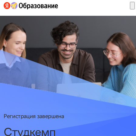
Войти
в
ID
Регистрация завершена
Студкемп