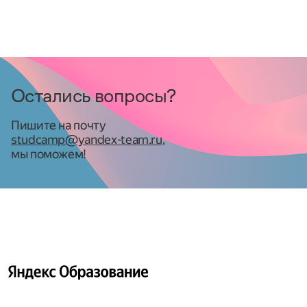
Да, но каждый раз отбор нужно будет проходить 
заново.
Остались вопросы?
Пишите на почту
studcamp@yandex-team.ru
,
мы поможем!