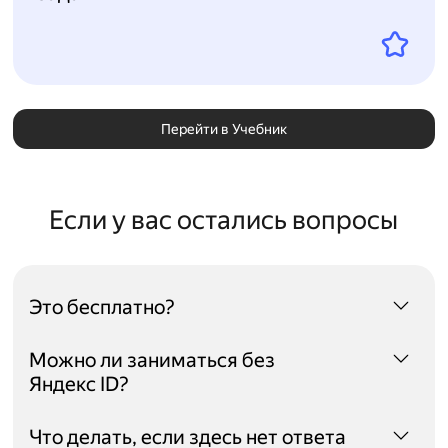
Перейти в Учебник
Если у вас остались вопросы
Это бесплатно?
Да. Наши курсы и материалы бесплатны для всех
Можно ли заниматься без
пользователей.
Яндекс ID?
Авторизация с Яндекс ID необходима, чтобы
Что делать, если здесь нет ответа
использовать все возможности Яндекс Учебника,