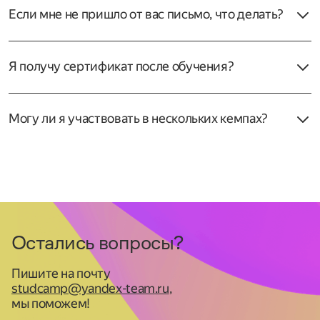
понадобится ноутбук. Характеристики ноутбука будут
Если мне не пришло от вас письмо, что делать?
высланы участникам дополнительно.
Проверьте папку «Спам». Если там ничего нет,
напишите нам на почту
studcamp@yandex‑team.ru
—
Я получу сертификат после обучения?
мы вышлем информацию повторно.
Да, тем, кто успешно защитил проект, мы вручаем
сертификаты об участии в кемпе.
Могу ли я участвовать в нескольких кемпах?
Да, но нужно будет снова пройти отбор.
Остались вопросы?
Пишите на почту
studcamp@yandex-team.ru
,
мы поможем!