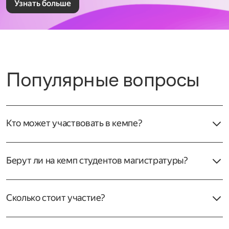
Узнать больше
Популярные вопросы
Кто может участвовать в кемпе?
Совершеннолетние студенты бакалавриатов
и специалитетов российских вузов.
Берут ли на кемп студентов магистратуры?
Нет, в кемпах могут участвовать только студенты
бакалавриата и специалитета.
Сколько стоит участие?
Участие полностью бесплатное.