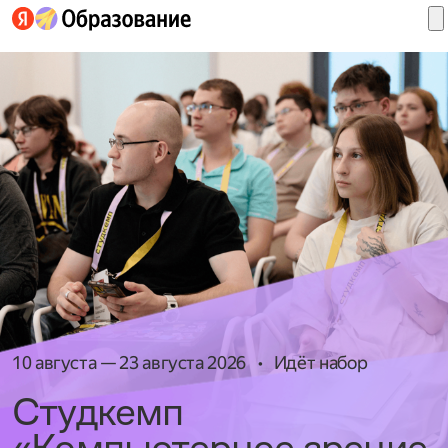
Войти
в
ID
10 августа — 23 августа 2026
•
Идёт набор
Студкемп
«Компьютерное зрение